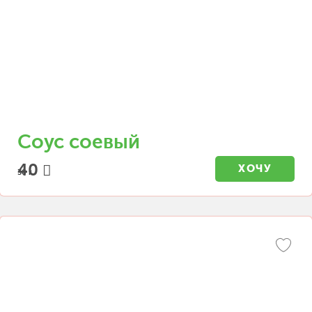
Соус соевый
40
ХОЧУ
30 г.